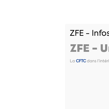
ZFE - Inf
Accueil
Vos droi
ZFE – U
La
CFTC
dans l’intér
Contact / Adhésion