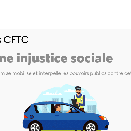
os CFTC
ts
Livrets salariés
Outils intérimaires/CDI I
ne injustice sociale
im se mobilise et interpelle les pouvoirs publics contre cet