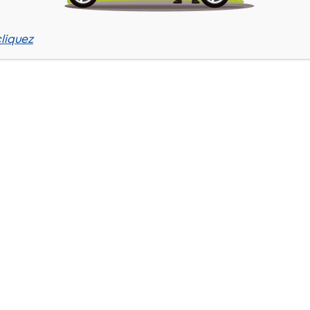
liquez
I intérimaires
a été rédigé par la
CFTC Manpower
its…
de votre vie professionnelle chez Manpower et dans
claires sur :