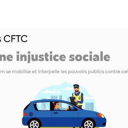
os CFTC
ts
Livrets salariés
Outils intérimaires/CDI I
ne injustice sociale
im se mobilise et interpelle les pouvoirs publics contre cet
/ CDI Intérimaires