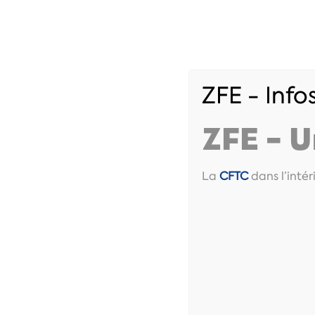
ZFE - Inf
Accueil
Vos droi
ZFE – U
La
CFTC
dans l’intér
Livret intérimaires 